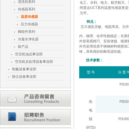
清洗剂系列
化工、水利、电力、航空航天、
阿普达UCT系列温度传感器更
传感器系列
元件。
温度传感器
特点：
压力传感器
芯片感应灵敏、电阻率高、元件
阀组件系列
内，物理、化学性能稳定；长期
冷凝水净化器
外形美观精巧、安装便捷、能测
外壳采用优质不锈钢材料精密加
新产品
铸，具有很好的耐高温性能。
空压机油品事业部
技术参数：
空压机后处理设备事业部
制氮设备事业部
型 号
分 度 
除尘设备事业部
Pt100
热
Pt500
电
阻
Pt100
(RTD)