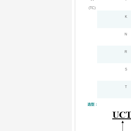
(TC)
K
N
R
S
T
选型：