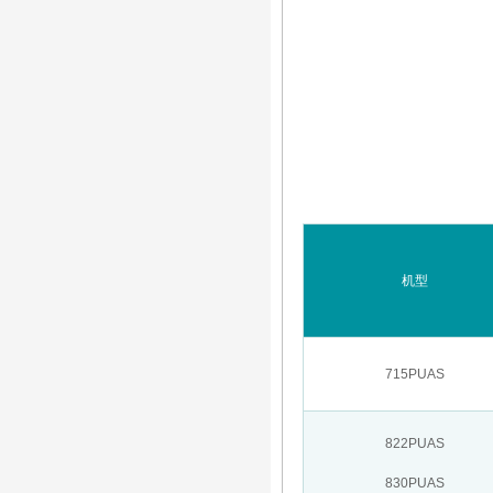
机型
715PUAS
822PUAS
830PUAS